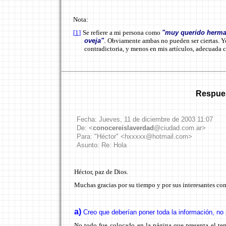
Nota:
[
1
]
Se refiere a mi persona como
"muy querido herma
oveja"
.
Obviamente ambas no pueden ser ciertas. Yo
contradictoria, y menos en mis artículos, adecuada 
Respues
Fecha:
Jueves
,
11
de
diciembre
de 2003
11:07
De: <
conocereislaverdad
@ciudad.com.ar>
Para: "
Héctor
" <
h
x
x
xxx@
hotmail
.
com
>
Asunto:
Re: Hola
Héctor, paz de Dios.
Muchas gracias por su tiempo y por sus interesantes co
a)
Creo que deberían poner toda la información, no 
No todo fue colocado en la página que presenta el te