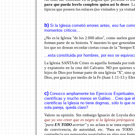
para que pueda leerlo completo quien así lo desee
. L
típicos que poseen los enlaces (no visitados y ya visitad
b)
Si la Iglesia cometió errores antes, eso fue como
momentos criticos
...
¿No es la Iglesia "de los 2.000 años", como suelen gu
forman parte de su historia. Y muestro lo que generalme
los que no desean recordar ciertas cosas de la "Semper 
...
esta constituida por hombres, por eso se equivo
La Iglesia SANTA de Cristo es aquella formada por todos
y expiatorio en la cruz del Calvario. NO por quienes
hijos de Dios por formar parte de una Iglesia "X", sino 
Dios, por gracia por medio de la Fe (Juan 1:11-13 y Efes
c)
Conozco ampliamente los Ejercicos Espirituales,
científicas y mucho menos en Galileo...
Creo que el
cientificas la Iglesia no tiene dogmas, sólo lo qu
sola pareja, queda claro?
Valoro su opinión. Sin embargo Ignacio de Loyola di
que yo veo creer que es negro si la Iglesia jerárquica
"para
EN TODO
acertar"
y no aclara si se trata espec
de convivencia, de autoridad, etc. "Para en TODO a
contradecía sus personales postulados en algo que forma