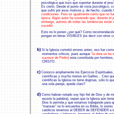
psicológica que tuvo que soportar durante el proc
Es cierto. Desde el punto de vista psicológico, c
que sufrir por esos motivos y, de hecho, cuando 
condiciones. Pero es igualmente cierto que no fue
época. Algún autor ha sostenido que, durante el p
embargo, autores de todas las tendencias están 
sucedió
Esto no lo ponen ¿por qué?
Como recomendación l
pongan en letras VISIBLES (es decir con otros c
b)
Si la Iglesia cometió errores antes, eso fue como 
momentos criticos, pues aunque
"la obra se ha 
sucesor de Pedro)
esta constituida por hombres
CRISTO.
c)
Conozco ampliamente los Ejercicos Espirituales,
científicas y mucho menos en Galileo...
Creo que
cientificas la Iglesia no tiene dogmas, sólo lo
una sola pareja, queda claro?
d)
Como habran notado soy hijo fiel de Dios y de m
asuste la palabra), sepan que la Iglesia aún tien
Dios lo permite,y que estamos trabajando para q
"mansas" no lo encuentra en su Biblia, lo siento 
católicos tenemos el DEBER de DEFENDER a la 
vendedores a latigasos, tenemos el deber de evi