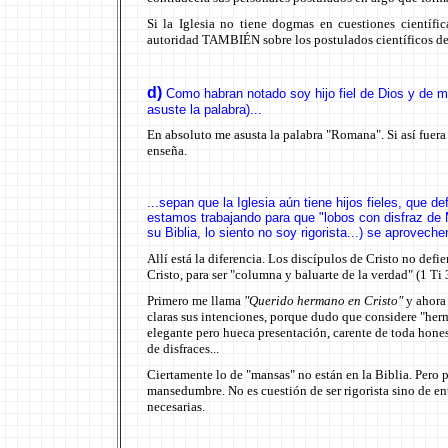
Si la Iglesia no tiene dogmas en cuestiones científi
autoridad TAMBIÉN sobre los postulados científicos de 
d)
Como habran notado soy hijo fiel de Dios y de 
asuste la palabra)
...
En absoluto me asusta la palabra "Romana". Si así fuera
enseña.
...
sepan que la Iglesia aún tiene hijos fieles, que d
estamos trabajando para que "lobos con disfraz de
su Biblia, lo siento no soy rigorista...) se aproveche
Allí está la diferencia. Los discípulos de Cristo no def
Cristo, para ser "columna y baluarte de la verdad" (1 Ti 
Primero me llama
"Querido hermano en Cristo"
y ahora
claras sus intenciones, porque dudo que considere "her
elegante pero hueca presentación, carente de toda hone
de disfraces...
Ciertamente lo de "mansas" no están en la Biblia. Pero p
mansedumbre. No es cuestión de ser rigorista sino de e
necesarias.