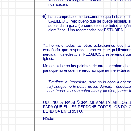
nos atacan.
e
)
Esta comprobado históricamente que la fras
GALILEO... Pero bueno que se puede esperar, si
se les da la gana ( o como dicen ustedes: según
científicos. Una recomendación: ESTUDIEN.
Ya he visto todas las otras aclaraciones que 
extrañaría que responda tambien este publicamen
perdida... ustedes... si REZAMOS.. esperemos q
Iglesia.
Me despido con las palabras de otro sacerdote a
para que no encuentre error, aunque no me extrañaría
"
Predique a Jesucristo, pero no lo haga a cost
tal) aunque no lo sean, de los demás… especialm
que Jesús, a quien usted ama y predica, jamás hi
QUE NUESTRA SEÑORA, MI MAMITA, ME LOS B
PARA QUE ÉL LES PERDONE TODOS LOS DOLO
BENDIGA EN CRISTO.
Héctor