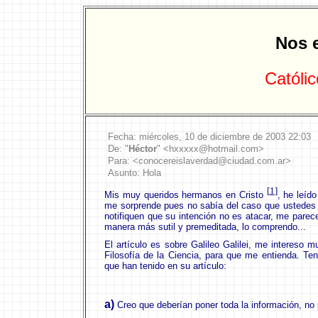
Nos e
Católic
Fecha:
miércoles
,
10
de
diciembre
de 2003
22:03
De: "
Héctor
" <
h
x
x
xxx@
hotmail
.
com
>
Para: <
conocereislaverdad@ciudad.com.ar
>
Asunto:
Hola
[
1
]
Mis muy queridos hermanos en Cristo
, he leído
me sorprende pues no sabía del caso que ustedes p
notifiquen que su intención no es atacar, me parec
manera más sutil y premeditada, lo comprendo...
El artículo es sobre Galileo Galilei, me intereso 
Filosofía de la Ciencia, para que me entienda.
Ten
que han tenido en su artículo:
a)
Creo que deberían poner toda la información, no