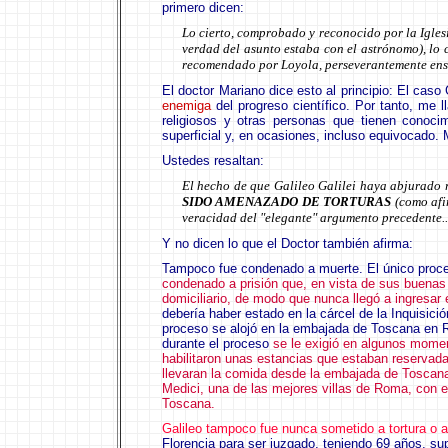
primero dicen:
Lo cierto, comprobado y reconocido por la Igles
verdad del asunto estaba con el astrónomo), lo 
recomendado por Loyola, perseverantemente enseñ
El doctor Mariano dice esto al principio:
El caso G
enemiga
del progreso científico. Por tanto, me 
religiosos y otras personas que tienen conoc
superficial y, en ocasiones, incluso equivocado.
Ustedes resaltan:
El hecho de que Galileo Galilei haya abjurado r
SIDO AMENAZADO DE TORTURAS
(como afi
veracidad del "elegante" argumento precedente..
Y no dicen lo que el Doctor también afirma:
Tampoco fue condenado a muerte. El único proce
condenado a prisión que, en vista de sus buenas
domiciliario, de modo que nunca llegó a ingresar e
debería haber estado en la cárcel de la Inquisic
proceso se alojó en la embajada de Toscana en R
durante el proceso
se le exigió en algunos moment
habilitaron unas estancias que estaban reservadas
llevaran la comida desde la embajada de Toscana; 
Medici, una de las mejores villas de Roma, con 
Toscana.
Galileo tampoco fue nunca sometido a tortura o a
Florencia para ser juzgado, teniendo 69 años, su