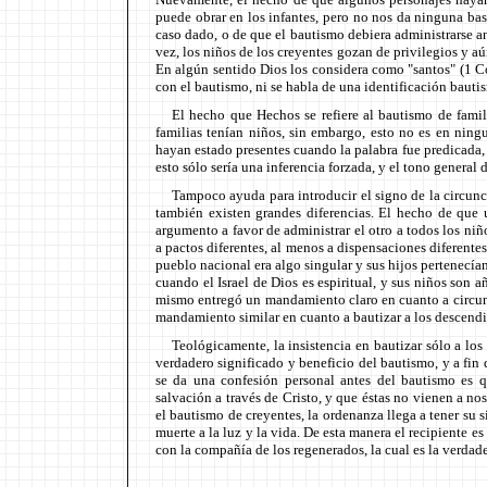
puede obrar en los infantes, pero no nos da ninguna ba
caso dado, o de que el bautismo debiera administrarse an
vez, los niños de los creyentes gozan de privilegios y 
En algún sentido Dios los considera como "santos" (1 C
con el bautismo, ni se habla de una identificación bautis
El hecho que Hechos se refiere al bautismo de fami
familias tenían niños, sin embargo, esto no es en nin
hayan estado presentes cuando la palabra fue predicada, 
esto sólo sería una inferencia forzada, y el tono general d
Tampoco ayuda para introducir el signo de la circunci
también existen grandes diferencias. El hecho de que 
argumento a favor de administrar el otro a todos los ni
a pactos diferentes, al menos a dispensaciones diferent
pueblo nacional era algo singular y sus hijos pertenecía
cuando el Israel de Dios es espiritual, y sus niños son 
mismo entregó un mandamiento claro en cuanto a circun
mandamiento similar en cuanto a bautizar a los descendie
Teológicamente, la insistencia en bautizar sólo a los 
verdadero significado y beneficio del bautismo, y a fin 
se da una confesión personal antes del bautismo es q
salvación a través de Cristo, y que éstas no vienen a n
el bautismo de creyentes, la ordenanza llega a tener su 
muerte a la luz y la vida. De esta manera el recipiente 
con la compañía de los regenerados, la cual es la verdade