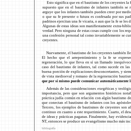
Esto significa que en el bautismo de los creyentes la f
supuesto que en el bautismo de infantes también se r
arguye que los infantes también pueden creer por medio
o que su fe presente o futura es confesada por sus pad
padrinos ejercitan una fe vicaria, o aun que la fe se les 
Algunas de estas ideas son manifiestamente extra-bíbli
verdad. Pero ninguna de estas cosas cumple con los req
una confesión personal tal como invariablemente se cum
creyentes.
Nuevamente, el bautismo de los creyentes también l
El hecho que el arrepentimiento y la fe se expres
regeneración, lo que lleva en sí un llamado inequívoco
caso del bautismo de infantes, tal como sucede en las 
buena porción de explicaciones desconcertantes, y siemp
de vista medioeval y romano de la regeneración bautis
que por sí mismo puede comunicar automáticamente las
Además de las consideraciones exegéticas y teológ
importancia, pero que son argumentos históricos notab
práctica judía común en relación con algún bautismo de 
que conectan el bautismo de infantes con los apóstole
Tercero, los ejemplos de bautismos de creyentes son a
continuo en cuanto a este requerimiento. Cuarto, el desa
de ideas y prácticas paganas. Finalmente, hay evidenci
NT, entonces se produce un evangelismo mucho más inci
bibliografía