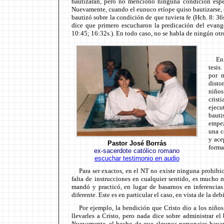
bautizaran, pero no mencionó ninguna condición especi
Nuevamente, cuando el eunuco etíope quiso bautizarse, s
bautizó sobre la condición de que tuviera fe (Hch. 8: 3
dice que primero escucharon la predicación del evange
10:45; 16:32s.). En todo caso, no se habla de ningún otr
En
tesis
por m
disto
niños
crist
ejecu
baut
empez
una c
y ace
Pastor José Borrás
forma
ex-sacerdote católico romano
escuchar testimonio en audio
Para ser exactos, en el NT no existe ninguna prohibi
falta de instrucciones en cualquier sentido, es mucho
mandó y practicó, en lugar de basarnos en inferencias
diferente. Este es en particular el caso, en vista de la d
Por ejemplo, la bendición que Cristo dio a los niños
llevarles a Cristo, pero nada dice sobre administrar e
Nuevamente, el hecho de que algunos personajes hayan 