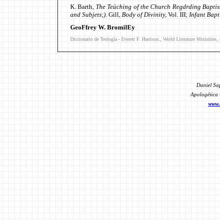
K. Barth,
The Teüching of the Church Regdrding Bapti
and Subjets;).
Gill,
Body of Divinity,
Vol. III;
Infant Bap
GeoFfrey W. BromilEy
Diccionario de Teología - Everett F. Harrison., World Literature Ministries
Daniel Sa
Apologética 
www.