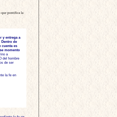
o
que pontifica la
r y entrega a
.
Dentro de
e cuenta es
n ese momento
ino a
AD del hombre
os de ser
te la fe en
ediante la fe en