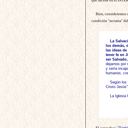
que sucede en el INTER
Bien, consideremos 
condición "sectaria" de
La Salvaci
los demás, d
las ideas de
tener fe en 
ser Salvado, 
dejarnos por
y sería incap
humanos, con
Según los 
Cristo Jesús"
La Iglesia
El autor dice:
"Según