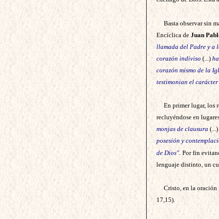
Basta observar sin m
Encíclica de
Juan Pabl
llamada del Padre y a l
corazón indiviso
(...)
han
corazón mismo de la Igl
testimonian el carácter
En primer lugar, los
recluyéndose en lugares
monjas de clausura
(...
posesión y contemplac
de Dios"
.
Por fin evita
lenguaje distinto, un cu
Cristo, en la oración
17,15).