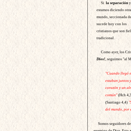
Si
la separación
y
estamos diciendo otra 
mundo, seccionada de 
sucede hoy con los
cristianos que son fie
tradicional.
Como ayer, los Cri
Dios!
, seguimos "al Ma
"Cuando llegó e
estaban juntos 
corazón y un al
común"
(Hch 4,
(Santiago 4,4)
"
del mundo, por 
Somos seguidores d
enemigo de Dios. Esta ac