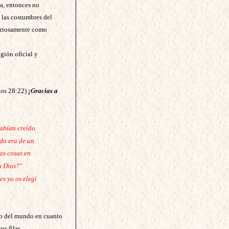
ta, entonces no
e las costumbres del
uriosamente como
igión oficial y
hos 28:22)
¡Gracias a
habían creído
ído era de un
as cosas en
a Dios?"
es yo os elegí
no del mundo en cuanto
us filas.