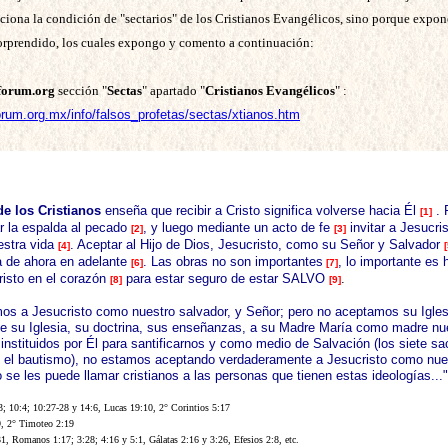
ciona la condición de "sectarios" de los Cristianos Evangélicos, sino porque exp
orprendido, los cuales expongo y comento a continuación:
forum.org
sección "
Sectas
" apartado "
Cristianos Evangélicos
" :
orum.org.mx/info/falsos_profetas/sectas/xtianos.htm
de los Cristianos
enseña que recibir a Cristo significa volverse hacia Él
. 
[1]
r la espalda al pecado
, y luego mediante un acto de fe
invitar a Jesucri
[2]
[3]
estra vida
. Aceptar al Hijo de Dios, Jesucristo, como su Señor y Salvador
[4]
[
ida de ahora en adelante
. Las obras no son importantes
, lo importante es 
[6]
[7]
risto en el corazón
para estar seguro de estar SALVO
.
[8]
[9]
os a Jesucristo como nuestro salvador, y Señor; pero no aceptamos su Iglesi
de su Iglesia, su doctrina, sus enseñanzas, a su Madre María como madre nue
nstituidos por Él para santificarnos y como medio de Salvación (los siete s
 el bautismo), no estamos aceptando verdaderamente a Jesucristo como nue
 se les puede llamar cristianos a las personas que tienen estas ideologías..."
3; 10:4; 10:27-28 y 14:6, Lucas 19:10, 2° Corintios 5:17
9, 2° Timoteo 2:19
1, Romanos 1:17; 3:28; 4:16 y 5:1, Gálatas 2:16 y 3:26, Efesios 2:8, etc.