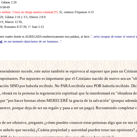
, Gálatas 2:20
 6:68-69
s erróneo. Cristo no dirige nuestra voluntad (*).
Sí, creemos Filipenses 4:13
0, Gálatas 2:16 y 3:5, Efesios 2:8-9
0:9, Marcos 12:30,
-28; Romanos 8:37-39; 1° Juan 5:13
ente cuadro donde es AGREGADA tendenciosamente esta palabra, al decir
"..sería incapaz de tomar el control 
ad
, en ese momento dejaríamos de ser humanos..".
eneralmente sucede, este autor también se equivoca al suponer que para un Cristia
mportantes. Por supuesto es importante que el Cristiano nacido de nuevo sea un "ob
ación SINO por haberla recibido. No PARA recibirla sino POR haberla recibido. Dich
ca, obrará en la persona la regeneración espiritual que la transformará en "obradora 
que "por hacer buenas obras MERECERÉ la gracia de la salvación" (porque además 
merece, porque deja de ser un regalo y pasa a ser un pago). Recomiendo completar
o de ser ofensivo, pregunto ¿cómo pueden conocer estas personas algo que en sus v
te anhelo que suceda) ¿Cuánta propiedad y autoridad pueden tener sus opiniones?