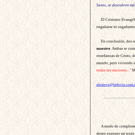
Santo, se descubren más
El Cristiano Evangéli
engañarse ni engañarnos
En conclusión, dos so
maestro
. Ambas se cump
enseñanzas de Cristo, d
mundo, pero viviendo en
todas las naciones..."
M
alesteve@infovia.com.
A modo de complemen
deseo exponer un texto 