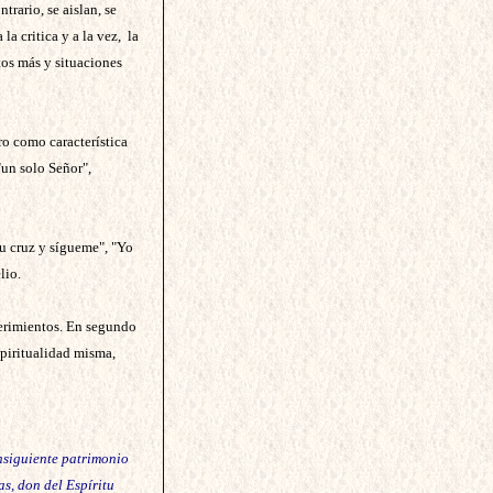
rario, se aislan, se
a critica y a la vez, la
tos más y situaciones
ro como característica
"un solo Señor",
tu cruz y sígueme", "Yo
lio.
uerimientos. En segundo
spiritualidad misma,
onsiguiente patrimonio
as, don del Espíritu