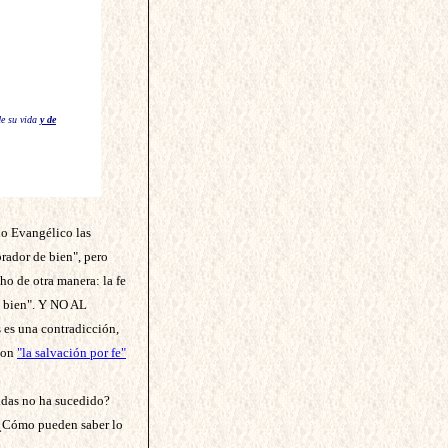
de su vida
y de
no Evangélico las
rador de bien", pero
o de otra manera: la fe
de bien". Y NO AL
es una contradicción,
 con
"la salvación por fe"
idas no ha sucedido?
 ¿Cómo pueden saber lo