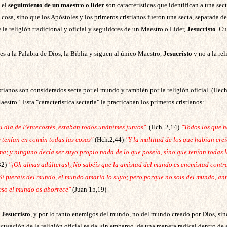
 el
seguimiento de un maestro o líder
son características que identifican a una sec
cosa, sino que los Apóstoles y los primeros cristianos fueron una secta, separada d
la religión tradicional y oficial y seguidores de un Maestro o Líder,
Jesucristo
. C
les a la Palabra de Dios, la Biblia y siguen al único Maestro,
Jesucristo
y no a la rel
stianos son considerados secta por el mundo y también por la religión oficial (Hec
estro". Esta "característica sectaria" la practicaban los primeros cristianos:
l día de Pentecostés, estaban todos unánimes juntos"
. (Hch. 2,14)
"Todos los que 
y tenían en común todas las cosas"
(Hch.2,44)
"Y la multitud de los que habían cre
ma; y ninguno decía ser suyo propio nada de lo que poseía, sino que tenían todas l
32)
"¡Oh almas adúlteras!¿No sabéis que la amistad del mundo es enemistad contr
Si fuerais del mundo, el mundo amaría lo suyo; pero porque no sois del mundo, ant
eso el mundo os aborrece"
(Juan 15,19)
e
Jesucristo
, y por lo tanto enemigos del mundo, no del mundo creado por Dios, si
usación de la religión oficial se da, sin embargo, de una manera radical dentro de s