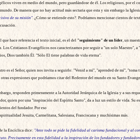
licos viven en medio del mundo, pero guardándose de él. Los religiosos, por el cont
 mundo. De manera que no hay actitud más sectaria que esta y sin embargo la Iglesia l
isivo de su misión"
. ¿Cómo se entiende esto?. Podríamos mencionar cientos de tex
acusación.
 que hace referencia el texto inicial, es el del
"seguimiento" de un líder
, un maest
a. Los Cristianos Evangélicos nos caracterizamos por seguir a "un solo Maestro", a 
Dios, Dios también Él. "Sólo El tiene palabras de vida eterna".
ro es el Señor, quien nos invita a seguirlo: "Venid a mí", "aprended de mí", "toma 
s otras expresiones que podríamos citar del Redentor del mundo en su Santo Evange
embargo, responden primeramente a la Autoridad Jerárquica de la Iglesia y a sus req
dor, quien por una "inspiración del Espíritu Santo", da a luz un estilo de vida. Su e
ientos del fundador. Por eso
piritualidad Jesuita, Carmelitana, Salesiana, Franciscana y muchísimas más.
de la Encíclica dice:
"Ante todo se pide la fidelidad al carisma fundacional y al c
ituto. Precisamente en esta fidelidad a la inspiración de los fundadores y fundador