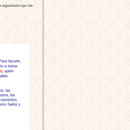
one argumentos que me
Para hacerlo,
sto a tomar
, quien
5]
haber
a, las
stra, los
acramentos,
stro Señor y