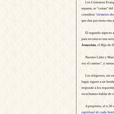
Los Cristianos Evangé
separan, se "cortan" del
considera
"elemento dec
que dan por tierra esta 
El segundo aspecto al
para reconocer una sect
Jesucristo
, el Hijo de 
Nuestro Líder y Maest
soy el camino", y tanta
Los religiosos, sin 
lugar, siguen a un funda
responde a los requerim
escuchamos hablar de es
A propósito, el n.36 
espiritual de cada Inst