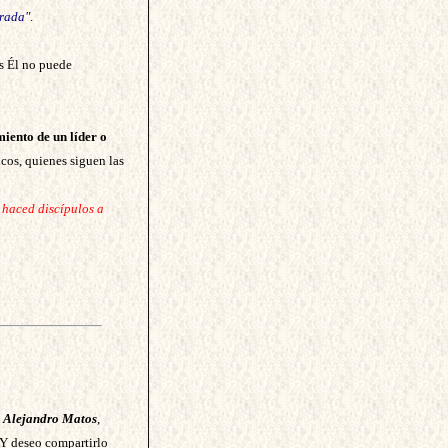
grada"
.
es Él no puede
miento de un líder o
cos, quienes siguen las
y haced discípulos a
o
Alejandro Matos
,
 Y deseo compartirlo