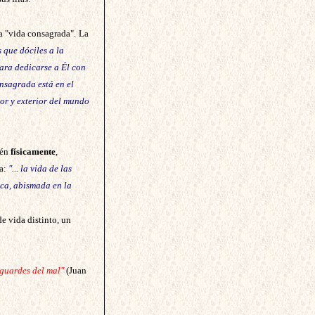
a "vida consagrada".
La
 que dóciles a la
para dedicarse a Él con
nsagrada está en el
ior y exterior del mundo
ién
físicamente
,
ca:
"... la vida de las
ica, abismada en la
e vida distinto, un
 guardes del mal"
(Juan