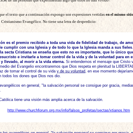
IOR de las personas que experimentan algo que ellos no han vivido?
que el texto que a continuación expongo son expresiones vertidas
en el mismo siti
l Cristianismo Evangélico. No tiene una letra de desperdicio:
ón es el premio recibido a toda una vida de fidelidad de trabajo, de amo
e cumplir con una Iglesia y de todo lo que la Iglesia manda a sus fieles
 la secta Cristiana se enseña que esto no es importante, que lo único qu
Jesucristo e invitarle a tomar control de la vida y de la voluntad para e
y llevado, al morir a la vida eterna.
Si entendemos el mensaje que Cristo v
 medio del Evangelio encontraremos que Dios respeta en plenitud la LIBERT
az de tomar el control de su vida
y de su voluntad
, en ese momento dejaríam
 todos los dones que Dios nos dio.
evangélicos en general, "la salvación personal se consigue por gracia, median
.
 Católica tiene una visión más amplia acerca de la salvación.
http://www.churchforum.org.mx/info/falsos_profetas/sectas/xtianos.htm
 los evangélicos en general, "la salvación personal se consigue por gracia, m