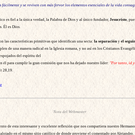
 fácilmente y se reviven con más fervor los elementos esenciales de la vida consa
co es fiel a la única verdad, la Palabra de Dios y al único fundador,
Jesucristo
, pu
. Él es Dios.
n las características primitivas que identifican una secta:
la separación
y
el segui
len de una manera radical en la Iglesia romana, y no así en los Cristianos Evangéli
espojados del espíritu del
 él para cumplir la gran comisión que nos ha dejado nuestro líder:
"Por tanto, id 
t 28,19.
ar
Nota del Webmaster
to de esta interesante y excelente reflexión que nos compartiera nuestro Herman
alojado en el mismo sitio católico de donde proviene el comentado por Alejandro.