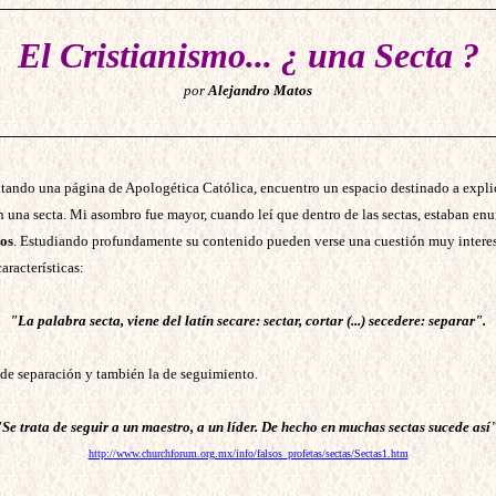
El Cristianismo... ¿ una Secta ?
por
Alejandro Matos
itando una página de Apologética Católica, encuentro un espacio destinado a explic
 una secta. Mi asombro fue mayor, cuando leí que dentro de las sectas, estaban en
cos
. Estudiando profundamente su contenido pueden verse una cuestión muy interesa
aracterísticas:
"La palabra secta, viene del latín secare: sectar, cortar (...) secedere: separar".
a de separación y también la de seguimiento.
"Se trata de seguir a un maestro, a un líder. De hecho en muchas sectas sucede así"
http://www.churchforum.org.mx/info/falsos_profetas/sectas/Sectas1.htm