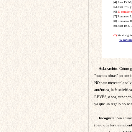
[4] Juan 15:5-8
[5] Juan 3:16 y
[6]
El sentido e
[7] Romanos 3:2
[8] Romanos 1
[9] Juan 10:27
(*)
Ver el sigui
su volunt
Aclaración
: Cómo g
"buenas obras" no son i
NO para merecer la salv
auténtica, la fe salvífi
REVÉS, o sea, suponer 
ya que un regalo no se 
Incógnita
: Sin ánim
(pero que fervientemen