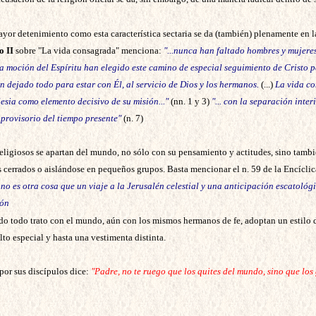
ayor detenimiento como esta característica sectaria se da (también) plenamente en l
o II
sobre "La vida consagrada" menciona:
"...nunca han faltado hombres y mujeres
a moción del Espíritu han elegido este camino de especial seguimiento de Cristo 
 dejado todo para estar con Él, al servicio de Dios y los hermanos.
(...)
La vida co
esia como elemento decisivo de su misión..."
(nn. 1 y 3)
"... con la separación inter
 provisorio del tiempo presente"
(n. 7)
 religiosos se apartan del mundo, no sólo con su pensamiento y actitudes, sino tamb
 cerrados o aislándose en pequeños grupos. Basta mencionar el n. 59 de la Encícli
)
no es otra cosa que un viaje a la Jerusalén celestial y una anticipación escatológ
ión
ndo todo trato con el mundo, aún con los mismos hermanos de fe, adoptan un estilo d
lto especial y hasta una vestimenta distinta.
 por sus discípulos dice:
"Padre, no te ruego que los quites del mundo, sino que los