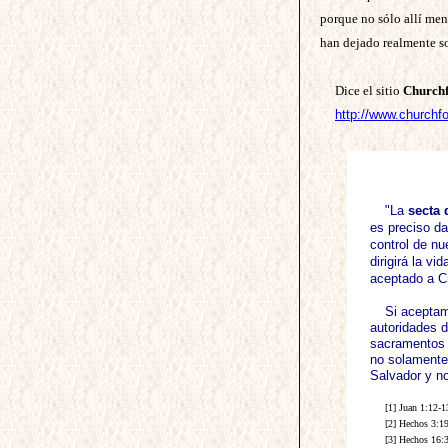
porque no sólo allí men
han dejado realmente s
Dice el sitio
Church
http://www.churchf
"La
secta 
es preciso da
control de nu
dirigirá la v
aceptado a C
Si aceptam
autoridades 
sacramentos i
no solamente
Salvador y no
[1] Juan 1:12-1
[2] Hechos 3:1
[3] Hechos 16:3