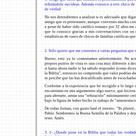
refutándole sus ideas. Además conozco a otro chico de 
de verdad
No nos detendremos a analizar si es adecuado que diga
amigo que es protestante, aunque converses mucho con 
a pesar de haber sido católico romano por 32 años me d
que lo conozco gracias a mis conversaciones con un
estadísticas de casos de chicos de familias católicas que
2. Sólo quiero que me contestes a varias preguntas que
Bueno, esto ya lo comentamos anteriormente. No ace
propios puntos de vista es una cosa muy diferente a d
si hasta ahora nadie te ha sabido responder (como dices
la Biblia”, entonces no comprendo que valor podrías dar
se percibe que las has descalificado antes de escucharl
Conforme a la experiencia que he recogido a lo largo d
encontraras en mis argumentos algo nuevo, que hiciera 
para aferrarte, armar una “refutación” mínimamente cre
bajo la figura de haber hecho tu trabajo de “amonestaci
De todas formas, con gusto haré el intento.
“Yo planté, 
Pablo. Sembremos la Buena Semilla de la Palabra y deje
resto. Amén.
3. 1- ¿Donde pone en la Biblia que todas las verdad