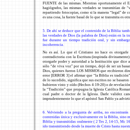
FUENTE de las mismas. Mientras oportunamente el Espí
hagiógrafos, las mismas verdades se transmitían de “
repartiendo fotocopias, como si la manera “legal” de c
es una cosa, la fuente basal de lo que se transmita es otra
5. De ahí se deduce que el contenido de la Biblia tambi
las verdades de Dios (la palabra de Dios) están en la tra
fue durante un tiempo tradición oral, y sin embargo
incoherencia.
No es así. Lo que el Cristiano no hace es otorgarle 
contradictoria con la Escritura (inspirada divinament
otorgarle poder y autoridad a la Institución que dice
sólo “de viva voz” por un tiempo, dejó de ser un basa
Dios, quienes fueron LOS MISMOS que recibieron direc
error [ERROR 3] el afirmar que “la Biblia es tradición
de lo sucedido, significa que sus escritos no se basaron
hubieron visto y oído (Hechos 4:19-20) o de revelación 
la “Tradición” que propugna la Iglesia Católica Roman
cual padre o doctor de la Iglesia. Darle validez ca
imprudentemente lo que el apóstol San Pablo ya advirtie
6. Volviendo a la pregunta de arriba, no encontrarás
contenidas única y exclusivamente en la Biblia, sino m
Biblia y transmitidas oralmente ( 2 Tes 2, 14-15, Mc 16,
ido transmitiendo desde la muerte de Cristo hasta nuestr