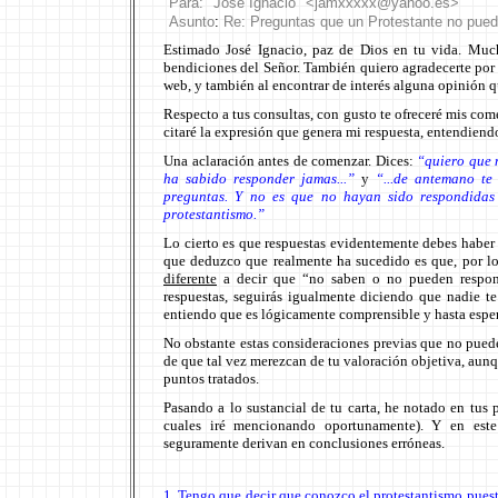
Para: "
José Ignacio
" <
jam
x
x
xxx@
yahoo
.
es
>
Asunto
:
Re: Preguntas que un Protestante no pue
Estimado José Ignacio, paz de Dios en tu vida. Mucha
bendiciones del Señor. También quiero agradecerte por h
web, y también al encontrar de interés alguna opinión q
Respecto a tus consultas, con gusto te ofreceré mis co
citaré la expresión que genera mi respuesta, entendiend
Una aclaración antes de comenzar. Dices:
“quiero que 
ha sabido responder jamas...”
y
“...de antemano t
preguntas. Y no es que no hayan sido respondidas
protestantismo.”
Lo cierto es que respuestas evidentemente debes haber 
que deduzco que realmente ha sucedido es que, por lo
diferente
a decir que “no saben o no pueden responde
respuestas, seguirás igualmente diciendo que nadie t
entiendo que es lógicamente comprensible y hasta espe
No obstante estas consideraciones previas que no puede
de que tal vez merezcan de tu valoración objetiva, aun
puntos tratados.
Pasando a lo sustancial de tu carta, he notado en tus 
cuales iré mencionando oportunamente). Y en este 
seguramente derivan en conclusiones erróneas.
1. Tengo que decir que conozco el protestantismo pue