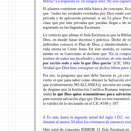
Biblia? La respuesta es: en ningun sitio. No sois capaces
El planteo contienen una falla básica de concepto. Es 
que
“todas las verdades reveladas por Dios están con
privada y de aplicación personal, si así Le place. Por
claro que por más privadas que puedan llegar a ser e
registrado en las Sagradas Escrituras.
Lo correcto que afirma el Sola Escritura es que la Biblia
Dios, en donde basar doctrina y práctica. Dicho de ot
individuo conozca el Plan de Dios, y obedeciéndolo o
vida eterna en Cristo Jesús. En este sentido, es curi
mismo en su Catecismo al declarar que
"En la compos
usaban de todas sus facultades y talentos; de este mod
por escrito todo y solo lo que Dios quería
"
(CIC 106)
Verdad que Dios hizo consignar en dichos libros para 
Por eso, la pregunta que uno debe hacerse es ¿si c
cierto es que para saber como obtener la Salvación en 
que evidentemente NO ALCANZA (y necesita ser complem
de dogmas que la Institución Católica Romana impone a
nada)
lo que Dios quiso transmitirnos para salvació
para nuestra salvación algo que Dios no nos transmitió 
la validez de lo declarado en el CIC #106 y 107.
4. Es más, hasta la segunda mitad del siglo I D.C. no
durante al menos 50 años los cristianos de entonces reci
Otro error de concepto [ERROR 2]. Sola Escritura no 