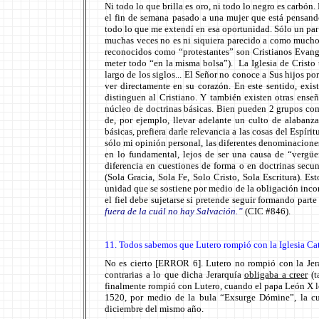
Ni todo lo que brilla es oro, ni todo lo negro es carbón.
el fin de semana pasado a una mujer que está pensando
todo lo que me extendí en esa oportunidad. Sólo un par d
muchas veces no es ni siquiera parecido a como muchos
reconocidos como “protestantes” son Cristianos Evangé
meter todo “en la misma bolsa”). La Iglesia de Cristo
largo de los siglos... El Señor no conoce a Sus hijos po
ver directamente en su corazón. En este sentido, exis
distinguen al Cristiano. Y también existen otras ense
núcleo de doctrinas básicas. Bien pueden 2 grupos com
de, por ejemplo, llevar adelante un culto de alabanz
básicas, prefiera darle relevancia a las cosas del Espíri
sólo mi opinión personal, las diferentes denominacione
en lo fundamental, lejos de ser una causa de “vergüe
diferencia en cuestiones de forma o en doctrinas secu
(Sola Gracia, Sola Fe, Solo Cristo, Sola Escritura). Es
unidad que se sostiene por medio de la obligación inco
el fiel debe sujetarse si pretende seguir formando part
fuera de la cuál no hay Salvación.”
(CIC #846).
11. Todos sabemos que Lutero rompió con la Iglesia Cat
No es cierto [ERROR 6]. Lutero no rompió con la Je
contrarias a lo que dicha Jerarquía
obligaba a creer
(t
finalmente rompió con Lutero, cuando el papa León X
1520, por medio de la bula “Exsurge Dómine”, la cu
diciembre del mismo año.