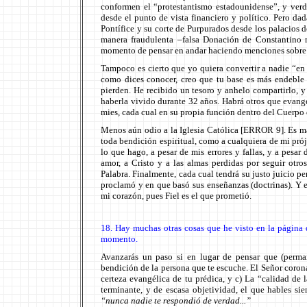
conformen el “protestantismo estadounidense”, y ver
desde el punto de vista financiero y político. Pero d
Pontífice y su corte de Purpurados desde los palacios 
manera fraudulenta –falsa Donación de Constantino m
momento de pensar en andar haciendo menciones sobre p
Tampoco es cierto que yo quiera convertir a nadie “en
como dices conocer, creo que tu base es más endeble 
pierden. He recibido un tesoro y anhelo compartirlo, 
haberla vivido durante 32 años. Habrá otros que evangel
mies, cada cual en su propia función dentro del Cuerpo 
Menos aún odio a la Iglesia Católica [ERROR 9]. Es má
toda bendición espiritual, como a cualquiera de mi pró
lo que hago, a pesar de mis errores y fallas, y a pesa
amor, a Cristo y a las almas perdidas por seguir otro
Palabra. Finalmente, cada cual tendrá su justo juicio pe
proclamó y en que basó sus enseñanzas (doctrinas). Y 
mi corazón, pues Fiel es el que prometió.
18. Hay muchas otras cosas que he visto en la página q
momento.
Avanzarás un paso si en lugar de pensar que (perman
bendición de la persona que te escuche. El Señor corona
certeza evangélica de tu prédica, y c) La “calidad de 
terminante, y de escasa objetividad, el que hables s
“nunca nadie te respondió de verdad...”