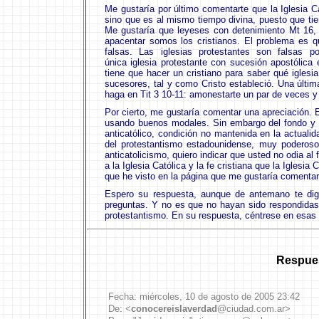
Me gustaría por último comentarte que la Iglesia 
sino que es al mismo tiempo divina, puesto que ti
Me gustaría que leyeses con detenimiento Mt 16,
apacentar somos los cristianos. El problema es q
falsas. Las iglesias protestantes son falsas p
única iglesia protestante con sucesión apostólica e
tiene que hacer un cristiano para saber qué iglesi
sucesores, tal y como Cristo estableció. Una últim
haga en Tit 3 10-11: amonestarte un par de veces y
Por cierto, me gustaría comentar una apreciación. 
usando buenos modales. Sin embargo del fondo y 
anticatólico, condición no mantenida en la actuali
del protestantismo estadounidense, muy poderoso 
anticatolicismo, quiero indicar que usted no odia al 
a la Iglesia Católica y la fe cristiana que la Igles
que he visto en la página que me gustaría comentart
Espero su respuesta, aunque de antemano te dig
preguntas. Y no es que no hayan sido respondidas
protestantismo. En su respuesta, céntrese en esas t
Respues
Fecha:
miércoles
,
10
de
agosto
de 2005
23:42
De: <
conocereislaverdad
@ciudad.com.ar>