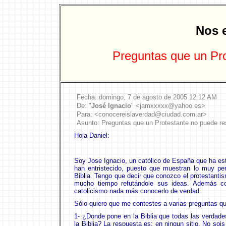
Nos e
Preguntas que un Pr
Fecha:
domingo
,
7
de
agosto
de 2005
12:12 AM
De: "
José Ignacio
" <
jam
x
x
xxx@
yahoo
.
es
>
Para: <
conocereislaverdad@ciudad.com.ar
>
Asunto:
Preguntas que un Protestante no puede r
Hola Daniel:
Soy Jose Ignacio, un católico de España que ha es
han entristecido, puesto que muestran lo muy per
Biblia. Tengo que decir que conozco el protestant
mucho tiempo refutándole sus ideas. Además con
catolicismo nada más conocerlo de verdad.
Sólo quiero que me contestes a varias preguntas q
1- ¿Donde pone en la Biblia que todas las verdade
la Biblia? La respuesta es: en ningun sitio. No sois