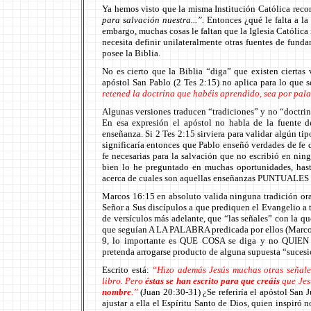
Ya hemos visto que la misma Institución Católica reco
para salvación nuestra...”.
Entonces ¿qué le falta a l
embargo, muchas cosas le faltan que la Iglesia Católica n
necesita definir unilateralmente otras fuentes de fund
posee la Biblia.
No es cierto que la Biblia “diga” que existen ciertas
apóstol San Pablo (2 Tes 2:15) no aplica para lo que s
retened la doctrina que habéis aprendido, sea por pala
Algunas versiones traducen “tradiciones” y no “doctrinas
En esa expresión el apóstol no habla de la fuente de
enseñanza. Si 2 Tes 2:15 sirviera para validar algún ti
significaría entonces que Pablo enseñó verdades de fe q
fe necesarias para la salvación que no escribió en ning
bien lo he preguntado en muchas oportunidades, hast
acerca de cuales son aquellas enseñanzas PUNTUALES q
Marcos 16:15 en absoluto valida ninguna tradición oral 
Señor a Sus discípulos a que prediquen el Evangelio a to
de versículos más adelante, que “las señales” con la qu
que seguían A LA PALABRA predicada por ellos (Marcos 
9, lo importante es QUE COSA se diga y no QUIEN la
pretenda arrogarse producto de alguna supuesta “sucesi
Escrito está:
“H
izo además Jesús muchas otras señales
libro. Pero
éstas se han escrito para que creáis
que Jesú
nombre
.”
(Juan 20:30-31) ¿Se referiría el apóstol San 
ajustar a ella el Espíritu Santo de Dios, quien inspiró n