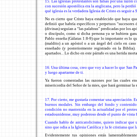
15. Las iglesias protestantes son falsas por una razón 
con sucesión apostólica era la anglicana, pero la perdió 
qué iglesia es la verdadera Iglesia de Cristo es seguir a
No es cierto que Cristo haya establecido que haya que
definió que habría específicos y perpetuos “sucesores 
(divinas) seguían a “las palabras” predicadas por los a
o discípulo, como si dicha persona ya se hubiera gan
Pablo enseña (Gálatas 1:8-9) que lo importante es lo q
(maldito) a un apóstol o a un ángel del cielo en caso
enseñado (y posteriormente registrado en la Biblia)
apartados... Lo dicho en este párrafo es una herida mort
16. Una última cosa, creo que voy a hacer lo que San Pa
y luego apartarme de ti.
Ya fueron comentadas las razones por las cuales en
misericordia del Señor de la mies, que hará germinar l
17. Por cierto, me gustaría comentar una apreciación. E
buenos modales. Sin embargo del fondo y contenido 
condición no mantenida en la actualidad por el protes
estadounidense, muy poderoso desde el punto de vista f
Cuando hablo de anticatolicismo, quiero indicar que us
sino que odia a la Iglesia Católica y la fe cristiana que 
Evidentemente tus opiniones estás lamentablemente