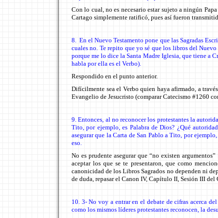
Con lo cual, no es necesario estar sujeto a ningún Papa
Cartago simplemente ratificó, pues así fueron transmit
8. En el Nuevo Testamento pone que las Sagradas Escrit
cuales no. Te repito que yo sé que los libros del Nuevo
porque me lo dice la Santa Madre Iglesia, que tiene a C
habla por ella es el Verbo).
Respondido en el punto anterior.
Difícilmente sea el Verbo quien haya afirmado, a través
Evangelio de Jesucristo (comparar Catecismo #1260 con 
9. Entonces, al no reconocer los protestantes la autori
Tito, por ejemplo, es Palabra de Dios? ¿Qué autoridad
asegurar que la Carta de San Pablo a Tito, por ejemplo,
eso.
No es prudente asegurar que “no existen argumentos”
aceptar los que se te presentaron, que como mencioné
canonicidad de los Libros Sagrados no dependen ni de
de duda, repasar el Canon IV, Capítulo II, Sesión III del
10. 3- No voy a entrar en el debate de cifras acerca de
como los mismos líderes protestantes reconocen, la desun