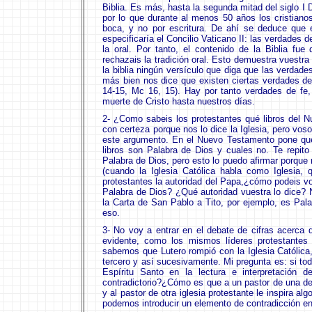
Biblia. Es más, hasta la segunda mitad del siglo I
por lo que durante al menos 50 años los cristiano
boca, y no por escritura. De ahí se deduce que e
especificaría el Concilio Vaticano II: las verdades de
la oral. Por tanto, el contenido de la Biblia fue
rechazais la tradición oral. Esto demuestra vuestra
la biblia ningún versículo que diga que las verdade
más bien nos dice que existen ciertas verdades de 
14-15, Mc 16, 15). Hay por tanto verdades de fe, 
muerte de Cristo hasta nuestros días.
2- ¿Como sabeis los protestantes qué libros del 
con certeza porque nos lo dice la Iglesia, pero voso
este argumento. En el Nuevo Testamento pone que
libros son Palabra de Dios y cuales no. Te repit
Palabra de Dios, pero esto lo puedo afirmar porque
(cuando la Iglesia Católica habla como Iglesia, 
protestantes la autoridad del Papa,¿cómo podeis vo
Palabra de Dios? ¿Qué autoridad vuestra lo dice? 
la Carta de San Pablo a Tito, por ejemplo, es Pal
eso.
3- No voy a entrar en el debate de cifras acerca 
evidente, como los mismos líderes protestantes 
sabemos que Lutero rompió con la Iglesia Católica,
tercero y así sucesivamente. Mi pregunta es: si tod
Espíritu Santo en la lectura e interpretación 
contradictorio?¿Cómo es que a un pastor de una det
y al pastor de otra iglesia protestante le inspira a
podemos introducir un elemento de contradicción en