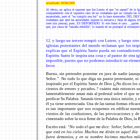
actualizado 18/08/2005
Al efecto, no aplica el suponer que fue Lutero el que "se separó" de la I
comparándolo con el supuesto caso de un ciudadano que no cumple las le
encarcelado, pero el "no cumplir una ley" no lo hace merecedor DEL DEST
ciudadano que ante las autoridades expone lo inexacta y falaz de alguna ley
creer (sin pensar), pues, ES DEPORTADO. Si este fuera el caso... ¿quien e
que, por causa de "tamaña rebeldía", lo manda de un puntapié al extranjero
12. y luego un tercero rompió con Lutero, y luego otro 
iglesias protestantes del mundo reclaman que los inspi
explicas que el Espíritu Santo pueda ser contradictor
Espíritu Santo le inspira una cosa y al pastor de otra ig
imposible, puesto que no podemos introducir un elemen
favor.
Bueno, sin pretender ponerme en juez de nadie (aunque
Señor..”. No todo lo que diga un pastor protestante, ni
inspirado por el Espíritu Santo de Dios (¿No dicen los
cientos de errores y pecados..? cuánto más entonces u
lamentablemente aman más al pedestal sobre el que se 
predicar Su Palabra. Satanás tiene una única misión, y e
él ya tiene sentenciada. Una de las tantas formas eficac
es tan importante que nos ocupemos en edificar nue
vientos de las confusiones, de las provocaciones y de
cimentado sobre la roca firme de la Palabra de Dios, la B
Escrito está:
“
No todo el que me dice: Señor, Señor, ent
que está en los cielos. Muchos me dirán en aquel día:
fuera demonios, y en tu nombre hicimos muchos mila